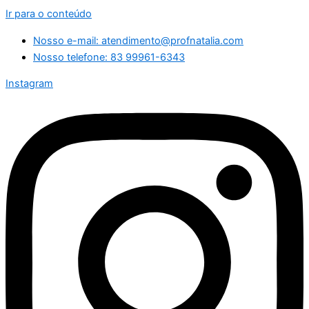
Ir para o conteúdo
Nosso e-mail: atendimento@profnatalia.com
Nosso telefone: 83 99961-6343
Instagram