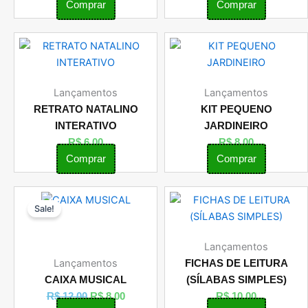
Comprar
Comprar
Lançamentos
Lançamentos
RETRATO NATALINO
KIT PEQUENO
INTERATIVO
JARDINEIRO
R$
6,00
R$
8,00
Comprar
Comprar
O
O
Sale!
preço
preço
original
atual
era:
é:
Lançamentos
R$ 12,00.
R$ 8,00.
Lançamentos
FICHAS DE LEITURA
CAIXA MUSICAL
(SÍLABAS SIMPLES)
R$
12,00
R$
8,00
R$
10,00