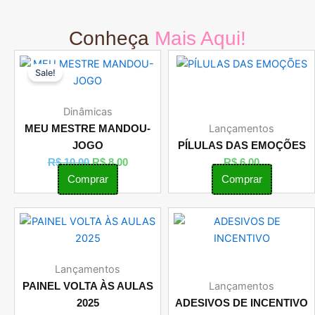
Conheça
Mais Aqui!
O
O
Sale!
preço
preço
original
atual
era:
é:
Dinâmicas
R$ 10,00.
R$ 8,00.
Lançamentos
MEU MESTRE MANDOU-
JOGO
PÍLULAS DAS EMOÇÕES
R$
10,00
R$
8,00
R$
6,00
Comprar
Comprar
Lançamentos
Lançamentos
PAINEL VOLTA ÀS AULAS
2025
ADESIVOS DE INCENTIVO