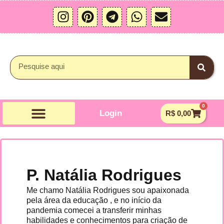
Ir
I
P
T
W
E
para
n
i
e
h
n
o
s
n
l
a
v
conteúdo
t
t
e
t
e
a
e
g
s
l
Pesquisar
g
r
r
a
o
r
e
a
p
p
a
s
m
p
e
0
m
t
Carrin
Login
R$
0,00
P. Natália Rodrigues
Me chamo Natália Rodrigues sou apaixonada
pela área da educação , e no início da
pandemia comecei a transferir minhas
habilidades e conhecimentos para criação de