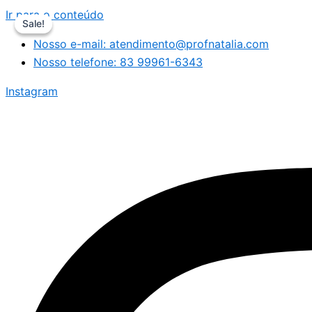
Ir para o conteúdo
Sale!
Sale!
Nosso e-mail: atendimento@profnatalia.com
Nosso telefone: 83 99961-6343
Instagram