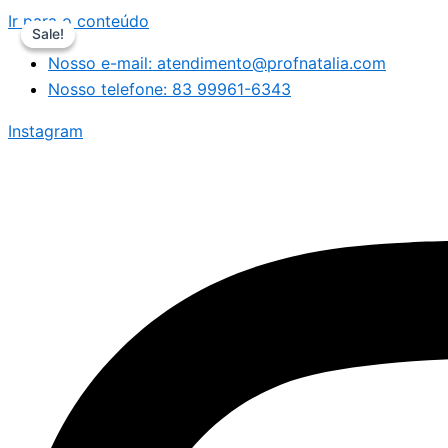
Ir para o conteúdo
Sale!
Sale!
Nosso e-mail: atendimento@profnatalia.com
Nosso telefone: 83 99961-6343
Instagram