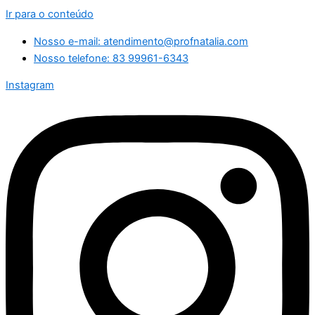
Ir para o conteúdo
Nosso e-mail: atendimento@profnatalia.com
Nosso telefone: 83 99961-6343
Instagram