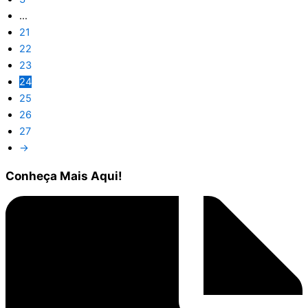
…
21
22
23
24
25
26
27
→
Conheça
Mais Aqui!