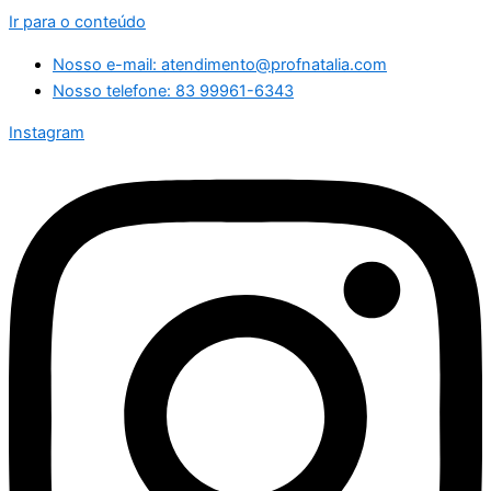
Ir para o conteúdo
Nosso e-mail: atendimento@profnatalia.com
Nosso telefone: 83 99961-6343
Instagram