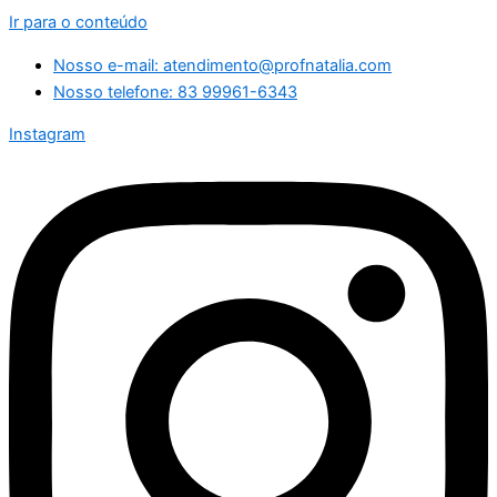
Ir para o conteúdo
Nosso e-mail: atendimento@profnatalia.com
Nosso telefone: 83 99961-6343
Instagram