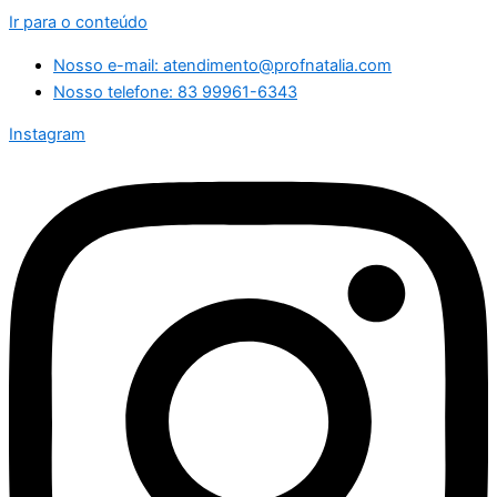
Ir para o conteúdo
Nosso e-mail: atendimento@profnatalia.com
Nosso telefone: 83 99961-6343
Instagram