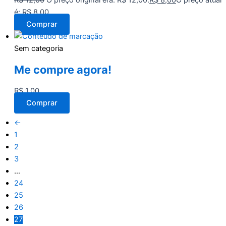
R$
12,00
O preço original era: R$ 12,00.
R$
8,00
O preço atual
é: R$ 8,00.
Comprar
Sem categoria
Me compre agora!
R$
1,00
Comprar
←
1
2
3
…
24
25
26
27