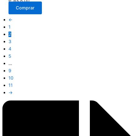
é: R$ 8,00.
Comprar
←
1
2
3
4
5
…
9
10
11
→