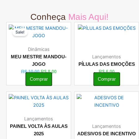
Conheça
Mais Aqui!
O
O
Sale!
preço
preço
original
atual
era:
é:
Dinâmicas
R$ 10,00.
R$ 8,00.
Lançamentos
MEU MESTRE MANDOU-
JOGO
PÍLULAS DAS EMOÇÕES
R$
10,00
R$
8,00
R$
6,00
Comprar
Comprar
Lançamentos
Lançamentos
PAINEL VOLTA ÀS AULAS
2025
ADESIVOS DE INCENTIVO