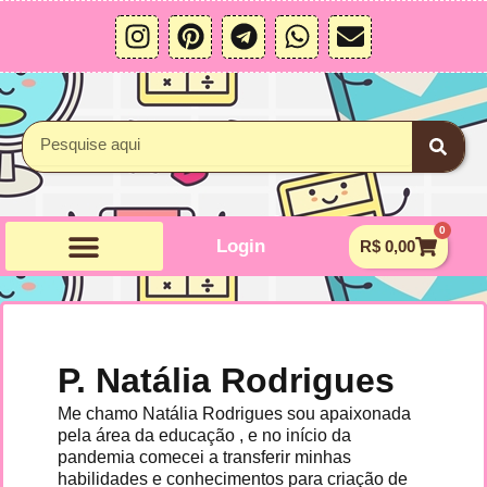
Ir
I
P
T
W
E
para
n
i
e
h
n
o
s
n
l
a
v
conteúdo
t
t
e
t
e
a
e
g
s
l
Pesquisar
g
r
r
a
o
r
e
a
p
p
a
s
m
p
e
0
m
t
Carrin
Login
R$
0,00
P. Natália Rodrigues
Me chamo Natália Rodrigues sou apaixonada
pela área da educação , e no início da
pandemia comecei a transferir minhas
habilidades e conhecimentos para criação de