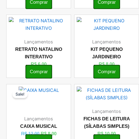
Comprar
Comprar
Lançamentos
Lançamentos
RETRATO NATALINO
KIT PEQUENO
INTERATIVO
JARDINEIRO
R$
6,00
R$
8,00
Comprar
Comprar
O
O
Sale!
preço
preço
original
atual
era:
é:
Lançamentos
R$ 12,00.
R$ 8,00.
Lançamentos
FICHAS DE LEITURA
CAIXA MUSICAL
(SÍLABAS SIMPLES)
R$
12,00
R$
8,00
R$
10,00