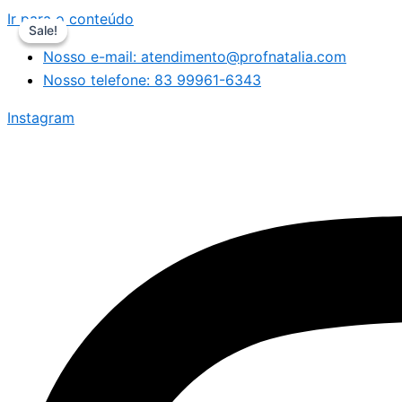
Ir para o conteúdo
Sale!
Sale!
Nosso e-mail: atendimento@profnatalia.com
Nosso telefone: 83 99961-6343
Instagram