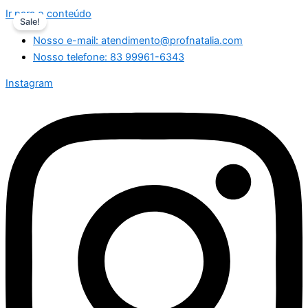
Ir para o conteúdo
Sale!
Nosso e-mail: atendimento@profnatalia.com
Nosso telefone: 83 99961-6343
Instagram