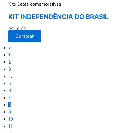
Kits Datas comemorativas
KIT INDEPENDÊNCIA DO BRASIL
R$
10,00
Comprar
←
1
2
3
…
5
6
7
8
9
10
11