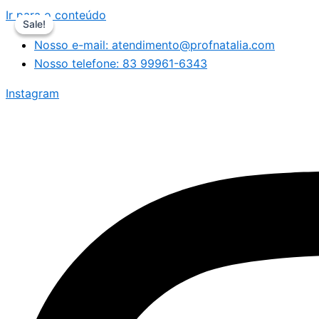
Ir para o conteúdo
Sale!
Sale!
Nosso e-mail: atendimento@profnatalia.com
Nosso telefone: 83 99961-6343
Instagram