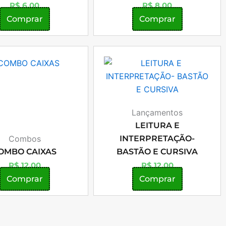
R$
6,00
R$
8,00
Comprar
Comprar
Lançamentos
LEITURA E
Combos
INTERPRETAÇÃO-
OMBO CAIXAS
BASTÃO E CURSIVA
R$
12,00
R$
12,00
Comprar
Comprar