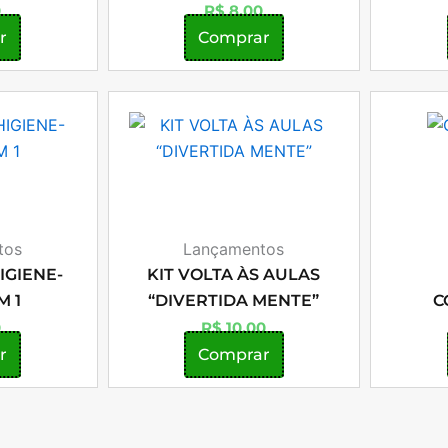
0
R$
8,00
r
Comprar
tos
Lançamentos
IGIENE-
KIT VOLTA ÀS AULAS
M 1
“DIVERTIDA MENTE”
C
0
R$
10,00
r
Comprar