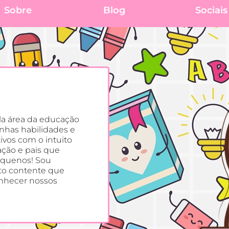
Sobre
Blog
Sociais
la área da educação
inhas habilidades e
ivos com o intuito
ação e pais que
equenos! Sou
ito contente que
onhecer nossos