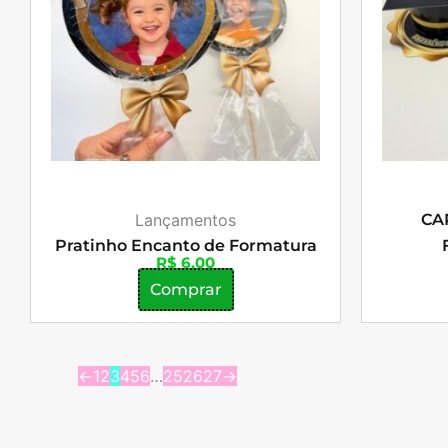
Lançamentos
CA
Pratinho Encanto de Formatura
R$
6,00
Comprar
←
1
2
3
4
5
6
…
25
26
27
→