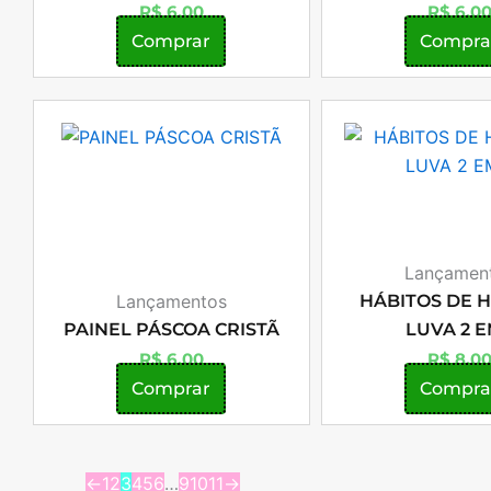
R$
6,00
R$
6,0
Comprar
Compra
Lançamen
Lançamentos
HÁBITOS DE H
PAINEL PÁSCOA CRISTÃ
LUVA 2 E
R$
6,00
R$
8,0
Comprar
Compra
←
1
2
3
4
5
6
…
9
10
11
→