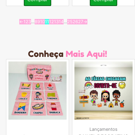
←
1
2
3
…
8
9
10
11
12
13
14
…
25
26
27
→
Conheça
Mais Aqui!
Lançamentos