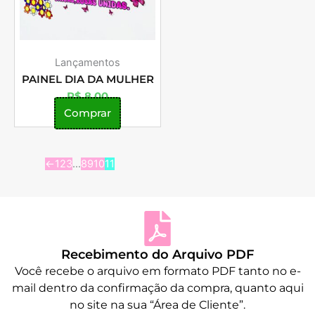
Lançamentos
PAINEL DIA DA MULHER
R$
8,00
Comprar
←
1
2
3
…
8
9
10
11
Recebimento do Arquivo PDF
Você recebe o arquivo em formato PDF tanto no e-
mail dentro da confirmação da compra, quanto aqui
no site na sua “Área de Cliente”.