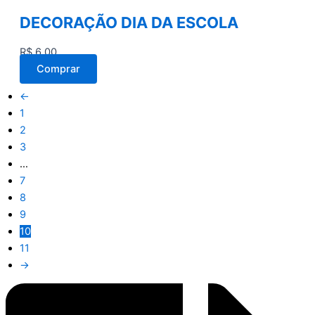
DECORAÇÃO DIA DA ESCOLA
R$
6,00
Comprar
←
1
2
3
…
7
8
9
10
11
→