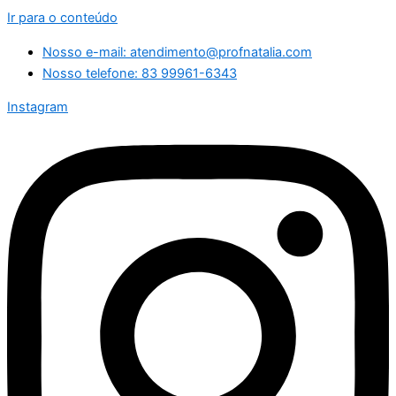
Ir para o conteúdo
Nosso e-mail: atendimento@profnatalia.com
Nosso telefone: 83 99961-6343
Instagram