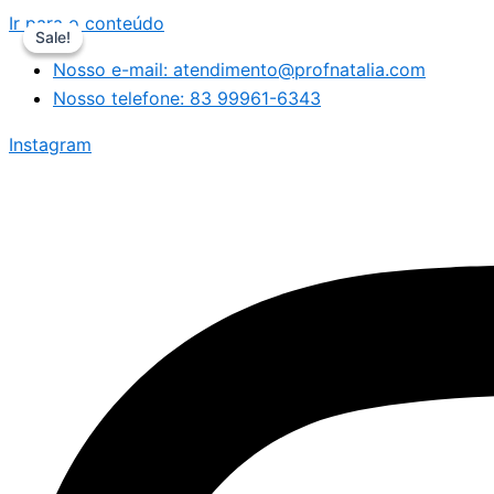
Ir para o conteúdo
Sale!
Sale!
Nosso e-mail: atendimento@profnatalia.com
Nosso telefone: 83 99961-6343
Instagram