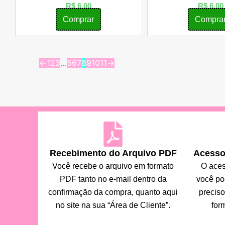
R$
6,00
R$
6,00
Comprar
Compra
←
1
2
3
…
5
6
7
8
9
10
11
→
Recebimento do Arquivo PDF
Acesso 
Você recebe o arquivo em formato
O aces
PDF tanto no e-mail dentro da
você po
confirmação da compra, quanto aqui
preciso
no site na sua “Área de Cliente”.
for