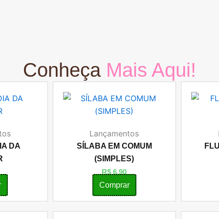
Conheça
Mais Aqui!
tos
Lançamentos
IA DA
SÍLABA EM COMUM
FLU
R
(SIMPLES)
R$
6,90
r
Comprar