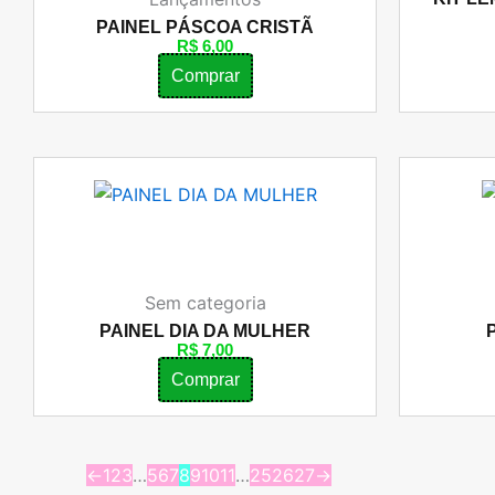
PAINEL PÁSCOA CRISTÃ
R$
6,00
Comprar
Sem categoria
PAINEL DIA DA MULHER
R$
7,00
Comprar
←
1
2
3
…
5
6
7
8
9
10
11
…
25
26
27
→