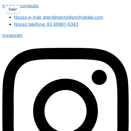
Ir para o conteúdo
Sale!
Nosso e-mail: atendimento@profnatalia.com
Nosso telefone: 83 99961-6343
Instagram