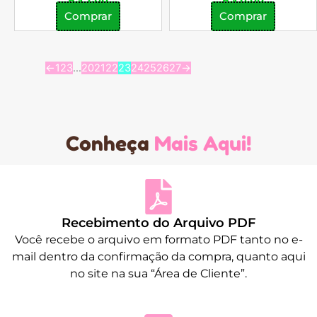
Comprar
Comprar
←
1
2
3
…
20
21
22
23
24
25
26
27
→
Conheça
Mais Aqui!
Recebimento do Arquivo PDF
Você recebe o arquivo em formato PDF tanto no e-
mail dentro da confirmação da compra, quanto aqui
no site na sua “Área de Cliente”.