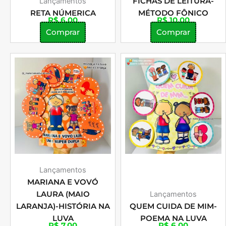
Lançamentos
FICHAS DE LEITURA-
RETA NÚMERICA
MÉTODO FÔNICO
R$
6,00
R$
10,00
Comprar
Comprar
Lançamentos
MARIANA E VOVÓ
LAURA (MAIO
Lançamentos
LARANJA)-HISTÓRIA NA
QUEM CUIDA DE MIM-
LUVA
POEMA NA LUVA
R$
7,00
R$
6,00